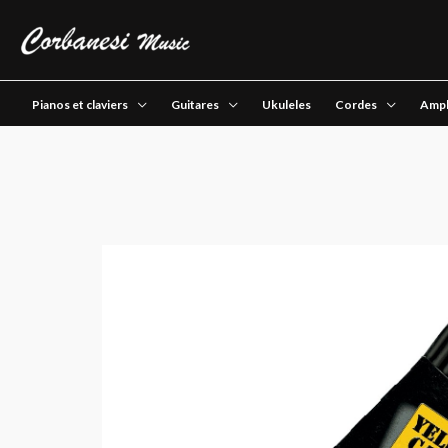
Pianos et claviers
Guitares
Ukuleles
Cordes
Ampl