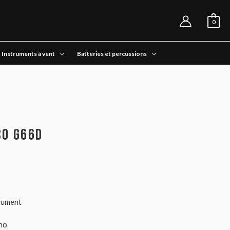
0
Instruments à vent
Batteries et percussions
co G66D
trument
no