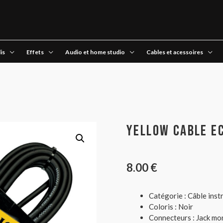
is
Effets
Audio et home studio
Cables et acessoires
Yellow Cable E
8.00
€
Catégorie : Câble ins
Coloris : Noir
Connecteurs : Jack mo