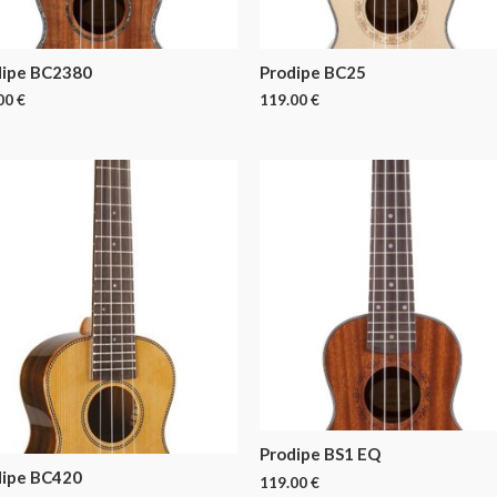
dipe BC2380
Prodipe BC25
00
€
119.00
€
Prodipe BS1 EQ
dipe BC420
119.00
€