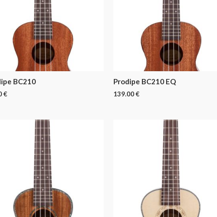
dipe BC210
Prodipe BC210 EQ
0
€
139.00
€