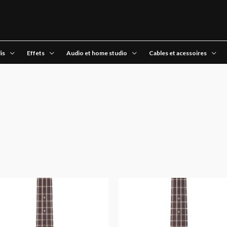
is
Effets
Audio et home studio
Cables et acessoires