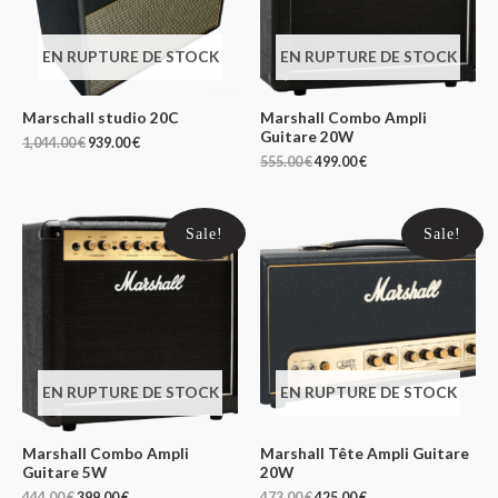
EN RUPTURE DE STOCK
EN RUPTURE DE STOCK
Marschall studio 20C
Marshall Combo Ampli
Guitare 20W
1,044.00
€
939.00
€
555.00
€
499.00
€
Sale!
Sale!
EN RUPTURE DE STOCK
EN RUPTURE DE STOCK
Marshall Combo Ampli
Marshall Tête Ampli Guitare
Guitare 5W
20W
444.00
€
399.00
€
473.00
€
425.00
€