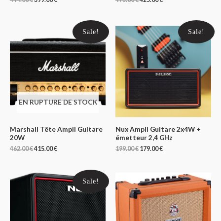
Sale!
Sale!
EN RUPTURE DE STOCK
Marshall Tête Ampli Guitare
Nux Ampli Guitare 2x4W +
20W
émetteur 2,4 GHz
462.00
€
415.00
€
199.00
€
179.00
€
Sale!