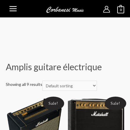
0
Main
Menu
Amplis guitare électrique
Showing all 9 results
Sale!
Sale!