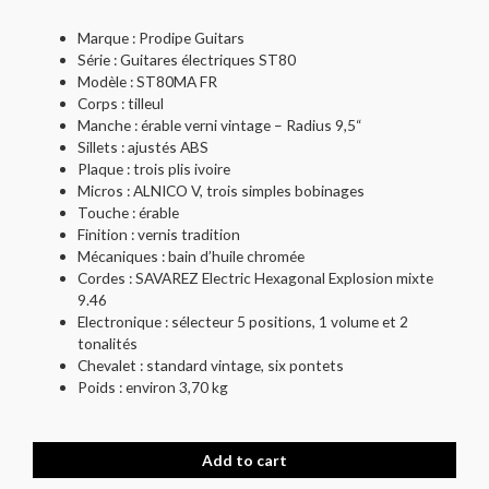
Marque : Prodipe Guitars
Série : Guitares électriques ST80
Modèle : ST80MA FR
Corps : tilleul
Manche : érable verni vintage – Radius 9,5“
Sillets : ajustés ABS
Plaque : trois plis ivoire
Micros : ALNICO V, trois simples bobinages
Touche : érable
Finition : vernis tradition
Mécaniques : bain d’huile chromée
Cordes : SAVAREZ Electric Hexagonal Explosion mixte
9.46
Electronique : sélecteur 5 positions, 1 volume et 2
tonalités
Chevalet : standard vintage, six pontets
Poids : environ 3,70 kg
Add to cart