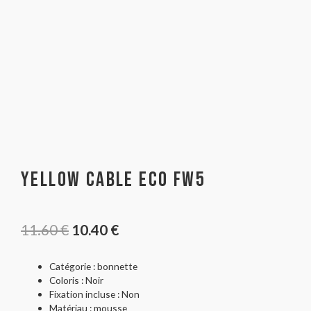
Yellow Cable Eco FW5
11.60
€
10.40
€
Catégorie : bonnette
Coloris : Noir
Fixation incluse : Non
Matériau : mousse