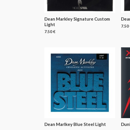
Dean Markley Signature Custom
Dean
Light
7.50
7.50
€
Dean Marlkey Blue Steel Light
Dun