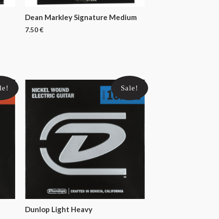
Dean Markley Signature Medium
7.50
€
le!
Sale!
Dunlop Light Heavy