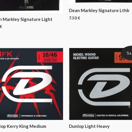
Dean Markley Signature Lthb
7.50
€
 Markley Signature Light
€
Sa
lop Kerry King Medium
Dunlop Light Heavy