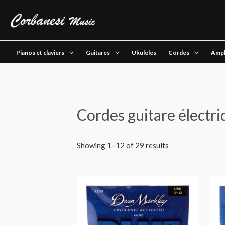
Pianos et claviers
Guitares
Ukuleles
Cordes
Ampl
Cordes guitare électr
Showing 1–12 of 29 results