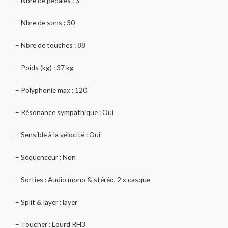
– Nbre de pédales : 3
– Nbre de sons : 30
– Nbre de touches : 88
– Poids (kg) : 37 kg
– Polyphonie max : 120
– Résonance sympathique : Oui
– Sensible à la vélocité : Oui
– Séquenceur : Non
– Sorties : Audio mono & stéréo, 2 x casque
– Split & layer : layer
– Toucher : Lourd RH3