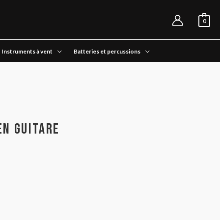
0
Instruments à vent
Batteries et percussions
en Guitare