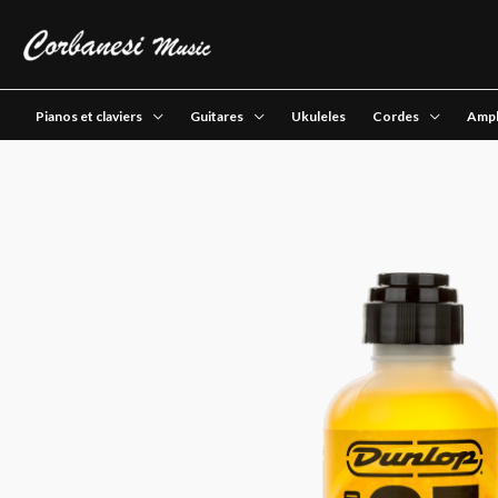
Pianos et claviers
Guitares
Ukuleles
Cordes
Ampl