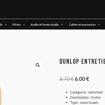
is
Effets
Audio et home studio
Cables et acessoires
Dunlop Entreti
6.70
€
6.00
€
Catégorie : entretien
Destination : frette
Type : nourrissant